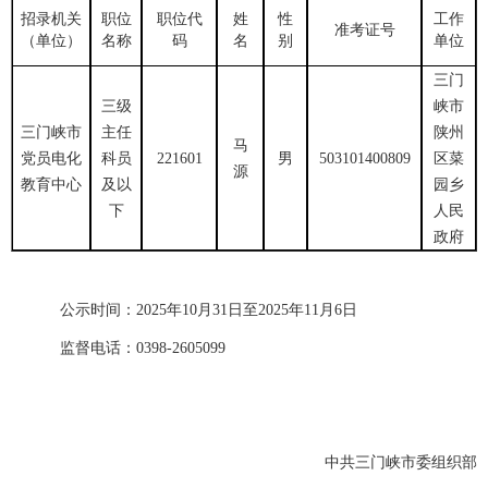
招录机关
职位
职位代
姓
性
工作
准考证号
（单位）
名称
码
名
别
单位
三门
三级
峡市
三门峡市
主任
陕州
马
党员电化
科员
221601
男
503101400809
区菜
源
教育中心
及以
园乡
下
人民
政府
公示时间：
2025
年
1
0
月
31
日
至
2025
年
11
月
6
日
监督电话：
0398-2605099
中共三门峡市委组织部