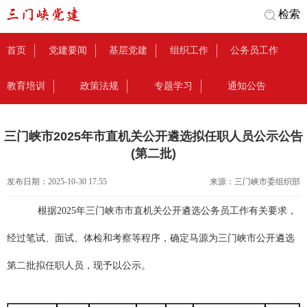
检索
首页
党建要闻
基层党建
组织工作
公务员工作
教育培训
政策法规
专题学习
通知公告
三门峡市2025年市直机关公开遴选拟任职人员公示公告
(第二批)
发布日期：
2025-10-30 17:55
来源：
三门峡市委组织部
根据
2025
年
三门峡市
市直机关
公开遴选公务员工作有关要求，
经过笔试、面试、体检和考察等程序，确定
马源
为
三门峡市
公开遴选
第二批
拟任职人员，现予以公示。