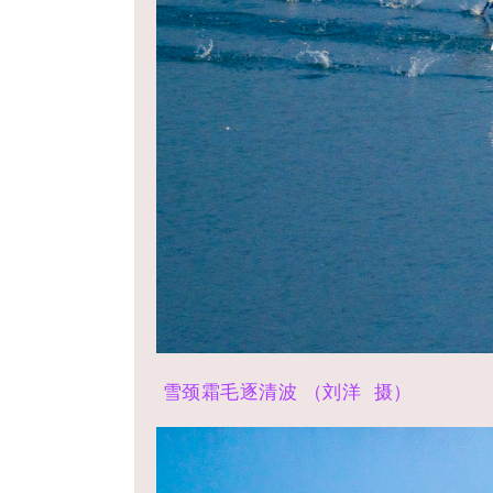
雪颈霜毛逐清波
（刘洋 摄）