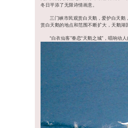
冬日平添了无限诗情画意。
三门峡市民观赏白天鹅，爱护白天鹅
赏白天鹅的地点和范围不断扩大，天鹅湖
“白衣仙客”眷恋“天鹅之城”，唱响动