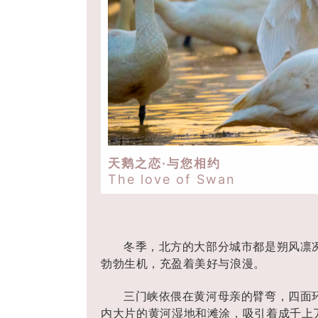
天鹅之恋·与您相约
The love of Swan
冬季，北方的大部分城市都是朔风凛
勃勃生机，充盈着美好与浪漫。
三门峡依偎在黄河母亲的臂弯，四面
内大片的黄河湿地和滩涂，吸引着成千上