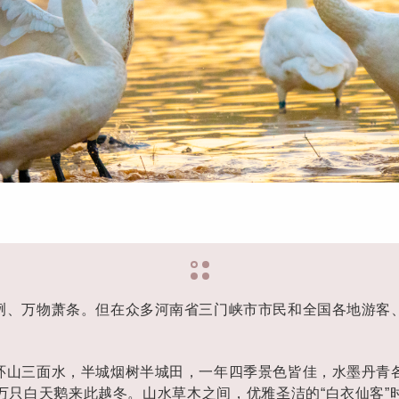
冽、万物萧条。但在众多河南省三门峡市市民和全国各地游客
环山三面水，半城烟树半城田，一年四季景色皆佳，水墨丹青
万只白天鹅来此越冬。山水草木之间，优雅圣洁的“白衣仙客”