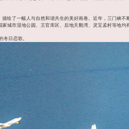
，描绘了一幅人与自然和谐共生的美好画卷。近年，三门峡不
国家城市湿地公园、王官库区、后地天鹅湾、灵宝孟村等地均
人的冬日恋歌。