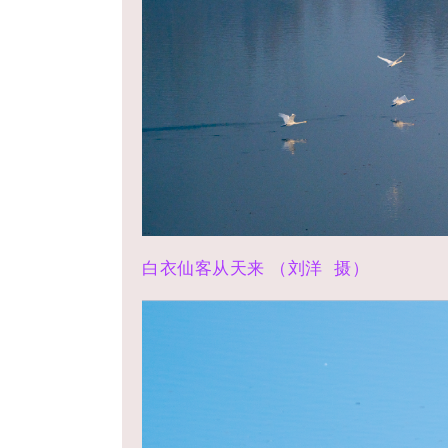
白衣仙客从天来
（刘洋 摄）